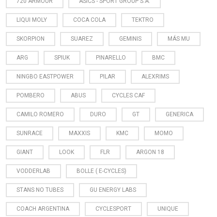
720 ARMOUR
ASICS - SPORT GROUP S.A.
LIQUI MOLY
COCA COLA
TEKTRO
SKORPION
SUAREZ
GEMINIS
MÁS MU
ARG
SPIUK
PINARELLO
BMC
NINGBO EASTPOWER
PILAR
ALEXRIMS
POMBERO
ABUS
CYCLES CAF
CAMILO ROMERO
DURO
GT
GENERICA
SUNRACE
MAXXIS
KMC
MOMO
GIANT
LOOK
FLR
ARGON 18
VODDERLAB
BOLLE ( E-CYCLES)
STANS NO TUBES
GU ENERGY LABS
COACH ARGENTINA
CYCLESPORT
UNIQUE