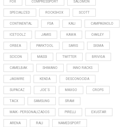
FOX
COMPRESSPORT
SALOMON
SPECIALIZED
ROCKSHOX
SCOTT
CONTINENTAL
FSA
KALI
CAMPAGNOLO
ICETOOLZ
JAMIS
KAWA
OAKLEY
ORBEA
PARKTOOL
SARIS
SIGMA
SCICON
MASSI
TWITTER
BRIVIGA
CAMELBAK
SHIMANO
INNO RACKS
JAGWIRE
KENDA
DESCONOCIDA
SUPACAZ
JOE´S
MAXGO
CROPS
TACX
SAMSUNG
SRAM
MAIK - PERSONALIZADOS
PIRELLI
EXUSTAR
ARENA
RALI
NAMEDSPORT