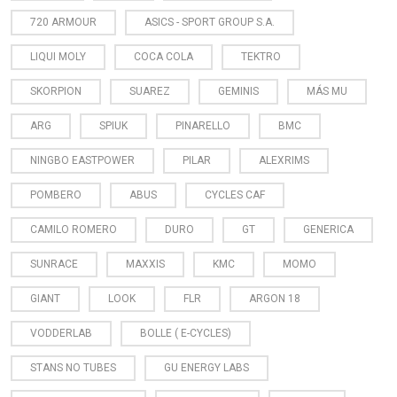
720 ARMOUR
ASICS - SPORT GROUP S.A.
LIQUI MOLY
COCA COLA
TEKTRO
SKORPION
SUAREZ
GEMINIS
MÁS MU
ARG
SPIUK
PINARELLO
BMC
NINGBO EASTPOWER
PILAR
ALEXRIMS
POMBERO
ABUS
CYCLES CAF
CAMILO ROMERO
DURO
GT
GENERICA
SUNRACE
MAXXIS
KMC
MOMO
GIANT
LOOK
FLR
ARGON 18
VODDERLAB
BOLLE ( E-CYCLES)
STANS NO TUBES
GU ENERGY LABS