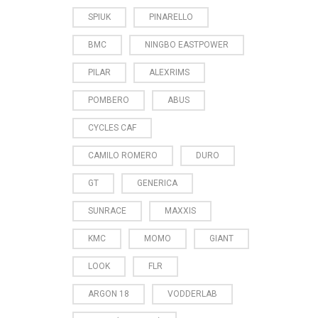
SPIUK
PINARELLO
BMC
NINGBO EASTPOWER
PILAR
ALEXRIMS
POMBERO
ABUS
CYCLES CAF
CAMILO ROMERO
DURO
GT
GENERICA
SUNRACE
MAXXIS
KMC
MOMO
GIANT
LOOK
FLR
ARGON 18
VODDERLAB