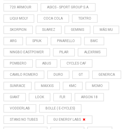
720 ARMOUR
ASICS - SPORT GROUP S.A.
LIQUI MOLY
COCA COLA
TEKTRO
SKORPION
SUAREZ
GEMINIS
MÁS MU
ARG
SPIUK
PINARELLO
BMC
NINGBO EASTPOWER
PILAR
ALEXRIMS
POMBERO
ABUS
CYCLES CAF
CAMILO ROMERO
DURO
GT
GENERICA
SUNRACE
MAXXIS
KMC
MOMO
GIANT
LOOK
FLR
ARGON 18
VODDERLAB
BOLLE ( E-CYCLES)
STANS NO TUBES
GU ENERGY LABS