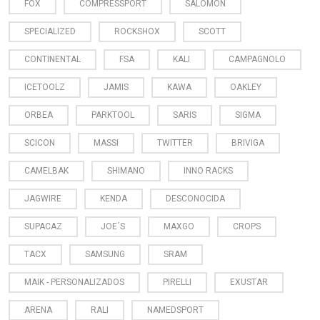
FOX
COMPRESSPORT
SALOMON
SPECIALIZED
ROCKSHOX
SCOTT
CONTINENTAL
FSA
KALI
CAMPAGNOLO
ICETOOLZ
JAMIS
KAWA
OAKLEY
ORBEA
PARKTOOL
SARIS
SIGMA
SCICON
MASSI
TWITTER
BRIVIGA
CAMELBAK
SHIMANO
INNO RACKS
JAGWIRE
KENDA
DESCONOCIDA
SUPACAZ
JOE´S
MAXGO
CROPS
TACX
SAMSUNG
SRAM
MAIK - PERSONALIZADOS
PIRELLI
EXUSTAR
ARENA
RALI
NAMEDSPORT