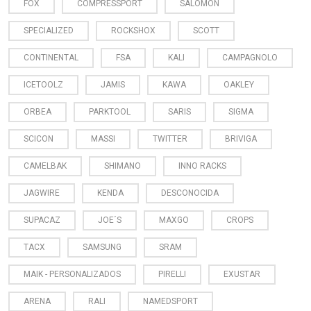
FOX
COMPRESSPORT
SALOMON
SPECIALIZED
ROCKSHOX
SCOTT
CONTINENTAL
FSA
KALI
CAMPAGNOLO
ICETOOLZ
JAMIS
KAWA
OAKLEY
ORBEA
PARKTOOL
SARIS
SIGMA
SCICON
MASSI
TWITTER
BRIVIGA
CAMELBAK
SHIMANO
INNO RACKS
JAGWIRE
KENDA
DESCONOCIDA
SUPACAZ
JOE´S
MAXGO
CROPS
TACX
SAMSUNG
SRAM
MAIK - PERSONALIZADOS
PIRELLI
EXUSTAR
ARENA
RALI
NAMEDSPORT