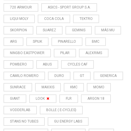
720 ARMOUR
ASICS - SPORT GROUP S.A.
LIQUI MOLY
COCA COLA
TEKTRO
SKORPION
SUAREZ
GEMINIS
MÁS MU
ARG
SPIUK
PINARELLO
BMC
NINGBO EASTPOWER
PILAR
ALEXRIMS
POMBERO
ABUS
CYCLES CAF
CAMILO ROMERO
DURO
GT
GENERICA
SUNRACE
MAXXIS
KMC
MOMO
GIANT
LOOK
FLR
ARGON 18
VODDERLAB
BOLLE ( E-CYCLES)
STANS NO TUBES
GU ENERGY LABS