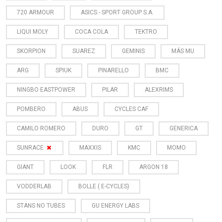
720 ARMOUR
ASICS - SPORT GROUP S.A.
LIQUI MOLY
COCA COLA
TEKTRO
SKORPION
SUAREZ
GEMINIS
MÁS MU
ARG
SPIUK
PINARELLO
BMC
NINGBO EASTPOWER
PILAR
ALEXRIMS
POMBERO
ABUS
CYCLES CAF
CAMILO ROMERO
DURO
GT
GENERICA
SUNRACE
MAXXIS
KMC
MOMO
GIANT
LOOK
FLR
ARGON 18
VODDERLAB
BOLLE ( E-CYCLES)
STANS NO TUBES
GU ENERGY LABS