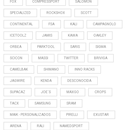
FOX
COMPRESSPORT
SALOMON
SPECIALIZED
ROCKSHOX
SCOTT
CONTINENTAL
FSA
KALI
CAMPAGNOLO
ICETOOLZ
JAMIS
KAWA
OAKLEY
ORBEA
PARKTOOL
SARIS
SIGMA
SCICON
MASSI
TWITTER
BRIVIGA
CAMELBAK
SHIMANO
INNO RACKS
JAGWIRE
KENDA
DESCONOCIDA
SUPACAZ
JOE´S
MAXGO
CROPS
TACX
SAMSUNG
SRAM
MAIK - PERSONALIZADOS
PIRELLI
EXUSTAR
ARENA
RALI
NAMEDSPORT