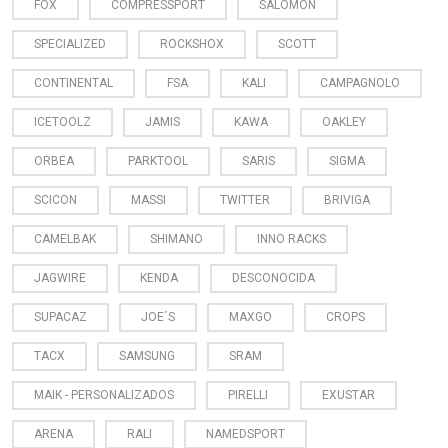
FOX
COMPRESSPORT
SALOMON
SPECIALIZED
ROCKSHOX
SCOTT
CONTINENTAL
FSA
KALI
CAMPAGNOLO
ICETOOLZ
JAMIS
KAWA
OAKLEY
ORBEA
PARKTOOL
SARIS
SIGMA
SCICON
MASSI
TWITTER
BRIVIGA
CAMELBAK
SHIMANO
INNO RACKS
JAGWIRE
KENDA
DESCONOCIDA
SUPACAZ
JOE´S
MAXGO
CROPS
TACX
SAMSUNG
SRAM
MAIK - PERSONALIZADOS
PIRELLI
EXUSTAR
ARENA
RALI
NAMEDSPORT