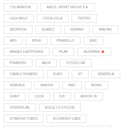
720 ARMOUR
ASICS - SPORT GROUP S.A.
LIQUI MOLY
COCA COLA
TEKTRO
SKORPION
SUAREZ
GEMINIS
MÁS MU
ARG
SPIUK
PINARELLO
BMC
NINGBO EASTPOWER
PILAR
ALEXRIMS
POMBERO
ABUS
CYCLES CAF
CAMILO ROMERO
DURO
GT
GENERICA
SUNRACE
MAXXIS
KMC
MOMO
GIANT
LOOK
FLR
ARGON 18
VODDERLAB
BOLLE ( E-CYCLES)
STANS NO TUBES
GU ENERGY LABS