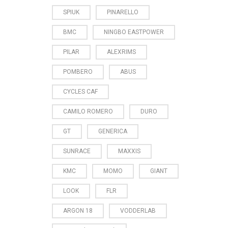
SPIUK
PINARELLO
BMC
NINGBO EASTPOWER
PILAR
ALEXRIMS
POMBERO
ABUS
CYCLES CAF
CAMILO ROMERO
DURO
GT
GENERICA
SUNRACE
MAXXIS
KMC
MOMO
GIANT
LOOK
FLR
ARGON 18
VODDERLAB